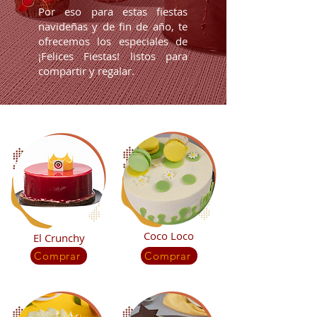
Por eso para estas fiestas
navideñas y de fin de año, te
ofrecemos los especiales de
¡Felices Fiestas! listos para
compartir y regalar.
Coco Loco
El Crunchy
Comprar
Comprar