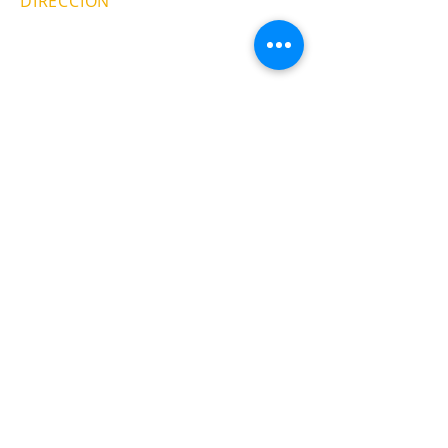
DIRECCIÓN
El costo del envío es tárifa
única.
Camino a Nativitas 35
Int. 1,2 y 3
Col. Barrio Xaltocan
CONTACTO
WhatsApp
55 5415 8291
Tel:
55 5555 0211
contacto@reposteriasarnath.com.m
x
reposteriasarnath@hotmail.com
SÍGUENOS
AVISO DE PRIVACIDAD
©2022 por Repostería Sarnath