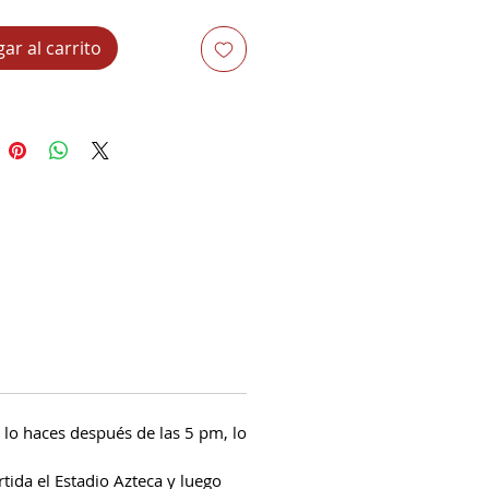
amaño de 1.25 kg, rinde 10-12
nes aproximadamente.
ar al carrito
Si lo haces después de las 5 pm, lo
tida el Estadio Azteca y luego