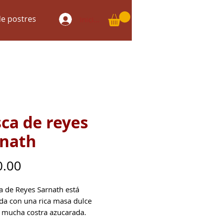
e postres
Iniciar sesión
ca de reyes
rnath
Precio
0.00
a de Reyes Sarnath está
da con una rica masa dulce
 y mucha costra azucarada.