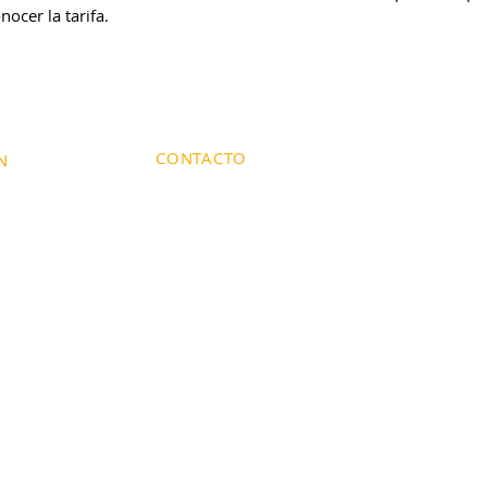
nocer la tarifa.
CONTACTO
N
WhatsApp
55 5415 8291
Nativitas 35
Tel:
55 5555 0211
contacto@reposteriasarnath.com.mx
o Xaltocan
reposteriasarnath@hotmail.com
AVISO DE PRIVACIDAD
©2022 por Repostería Sarnath